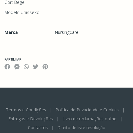
Cor: Bege
Modelo unissexo
Marca
NursingCare
Características
PARTILHAR
Termos e Condições
|
Política de Privacidade e Cookies
|
Entregas e Devoluções
|
Livro de reclamações online
|
Contactos
|
Direito de livre resolução