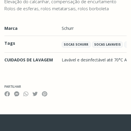
Elevação do calcanhar, compensação de encurtamento
Rolos de esferas, rolos metatarsais, rolos borboleta
Marca
Schurr
Tags
SOCAS SCHURR
SOCAS LAVAVEIS
CR
CUIDADOS DE LAVAGEM
Lavável e desinfectável até 70°C A
Características
PARTILHAR