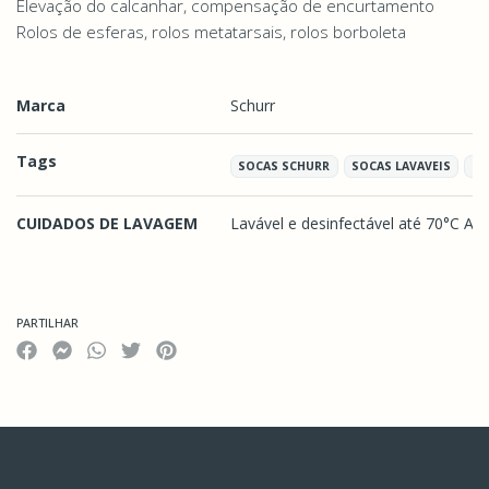
Elevação do calcanhar, compensação de encurtamento
Rolos de esferas, rolos metatarsais, rolos borboleta
Marca
Schurr
Tags
SOCAS SCHURR
SOCAS LAVAVEIS
CR
CUIDADOS DE LAVAGEM
Lavável e desinfectável até 70°C A
Características
PARTILHAR