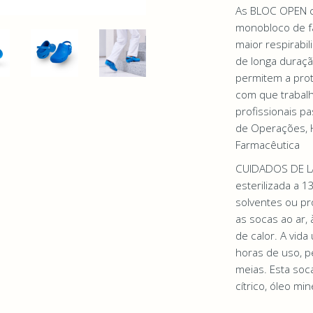
As BLOC OPEN c
monobloco de fá
maior respirabi
de longa duraçã
permitem a prot
com que trabalha
profissionais p
de Operações, Ho
Farmacêutica
CUIDADOS DE LA
esterilizada a 1
solventes ou pr
as socas ao ar,
de calor. A vid
horas de uso, p
meias. Esta soc
cítrico, óleo min