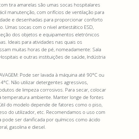
om tira amarelas são umas socas hospitalares
cil manutenção, com orifícios de ventilação para
lidade e desenhadas para proporcionar conforto
o. Umas socas com o nível antiestático ESD,
eção dos objetos e equipamentos eletrónicos
s. Ideais para atividades nas quais os
assam muitas horas de pé, nomeadamente: Sala
spitais e outras instituições de saúde, Indústria
VAGEM: Pode ser lavada à máquina até 90°C ou
34°C. Não utilizar detergentes agressivos,
odutos de limpeza corrosivos. Para secar, colocar
 à temperatura ambiente. Manter longe de fontes
a útil do modelo depende de fatores como o piso,
eso do utilizador, etc. Recomendamos o uso com
a pode ser danificada por químicos como ácido
eral, gasolina e diesel.