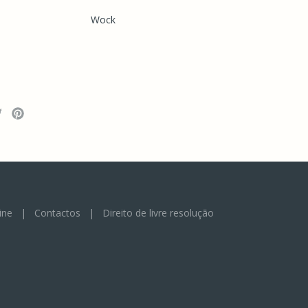
Wock
ine
|
Contactos
|
Direito de livre resolução