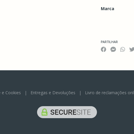
Marca
Características
PARTILHAR
e e Cookies
|
Entregas e Devoluções
|
Livro de reclamações onl