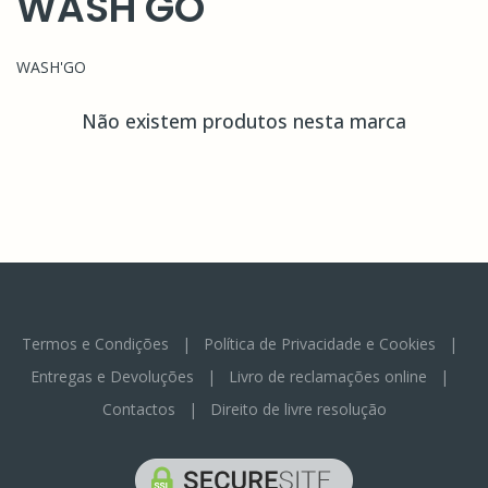
WASH'GO
WASH'GO
Não existem produtos nesta marca
Termos e Condições
|
Política de Privacidade e Cookies
|
Entregas e Devoluções
|
Livro de reclamações online
|
Contactos
|
Direito de livre resolução